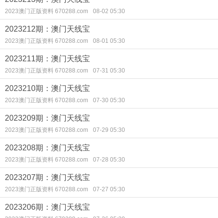
2023澳门正版资料 670288.com
08-02 05:30
2023212期：澳门天线宝
2023澳门正版资料 670288.com
08-01 05:30
2023211期：澳门天线宝
2023澳门正版资料 670288.com
07-31 05:30
2023210期：澳门天线宝
2023澳门正版资料 670288.com
07-30 05:30
2023209期：澳门天线宝
2023澳门正版资料 670288.com
07-29 05:30
2023208期：澳门天线宝
2023澳门正版资料 670288.com
07-28 05:30
2023207期：澳门天线宝
2023澳门正版资料 670288.com
07-27 05:30
2023206期：澳门天线宝