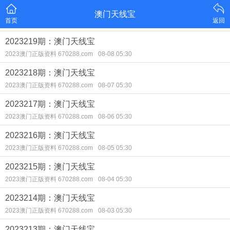
澳门天线宝
首页
返回
2023219期：澳门天线宝
2023澳门正版资料 670288.com
08-08 05:30
2023218期：澳门天线宝
2023澳门正版资料 670288.com
08-07 05:30
2023217期：澳门天线宝
2023澳门正版资料 670288.com
08-06 05:30
2023216期：澳门天线宝
2023澳门正版资料 670288.com
08-05 05:30
2023215期：澳门天线宝
2023澳门正版资料 670288.com
08-04 05:30
2023214期：澳门天线宝
2023澳门正版资料 670288.com
08-03 05:30
2023213期：澳门天线宝