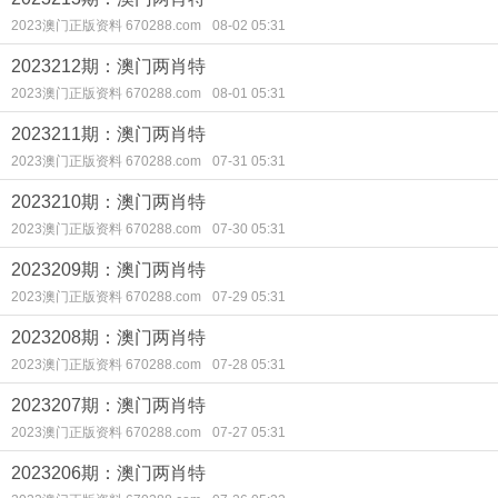
2023澳门正版资料 670288.com
08-02 05:31
2023212期：澳门两肖特
2023澳门正版资料 670288.com
08-01 05:31
2023211期：澳门两肖特
2023澳门正版资料 670288.com
07-31 05:31
2023210期：澳门两肖特
2023澳门正版资料 670288.com
07-30 05:31
2023209期：澳门两肖特
2023澳门正版资料 670288.com
07-29 05:31
2023208期：澳门两肖特
2023澳门正版资料 670288.com
07-28 05:31
2023207期：澳门两肖特
2023澳门正版资料 670288.com
07-27 05:31
2023206期：澳门两肖特