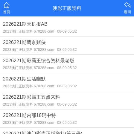
澳彩正版资料
首页
返回
2026221期天机报AB
2023澳门正版资料 670288.com
08-09 05:32
2026221期葡京赌侠
2023澳门正版资料 670288.com
08-09 05:32
2026221期彩霸王综合资料最老版
2023澳门正版资料 670288.com
08-09 05:32
2026221期生活幽默
2023澳门正版资料 670288.com
08-09 05:32
2026221期彩霸王五点来料
2023澳门正版资料 670288.com
08-09 05:32
2026221期内部18码中特
2023澳门正版资料 670288.com
08-09 05:32
2026221期澳门彩库正版资料(第三份)