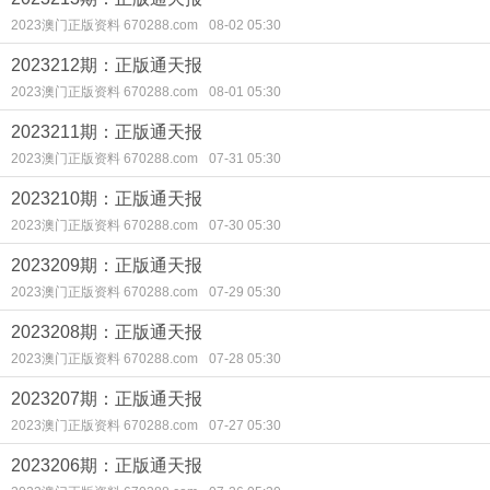
2023澳门正版资料 670288.com
08-02 05:30
2023212期：正版通天报
2023澳门正版资料 670288.com
08-01 05:30
2023211期：正版通天报
2023澳门正版资料 670288.com
07-31 05:30
2023210期：正版通天报
2023澳门正版资料 670288.com
07-30 05:30
2023209期：正版通天报
2023澳门正版资料 670288.com
07-29 05:30
2023208期：正版通天报
2023澳门正版资料 670288.com
07-28 05:30
2023207期：正版通天报
2023澳门正版资料 670288.com
07-27 05:30
2023206期：正版通天报