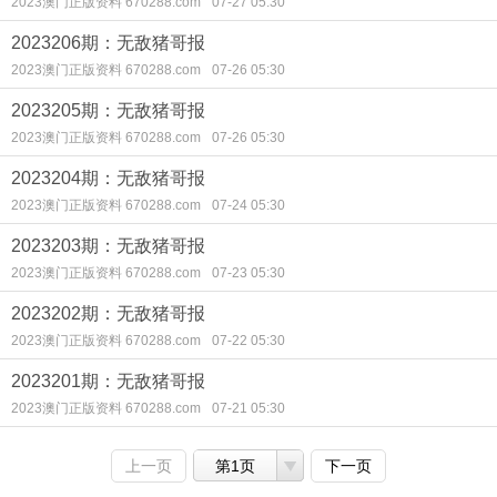
2023澳门正版资料 670288.com
07-27 05:30
2023206期：无敌猪哥报
2023澳门正版资料 670288.com
07-26 05:30
2023205期：无敌猪哥报
2023澳门正版资料 670288.com
07-26 05:30
2023204期：无敌猪哥报
2023澳门正版资料 670288.com
07-24 05:30
2023203期：无敌猪哥报
2023澳门正版资料 670288.com
07-23 05:30
2023202期：无敌猪哥报
2023澳门正版资料 670288.com
07-22 05:30
2023201期：无敌猪哥报
2023澳门正版资料 670288.com
07-21 05:30
上一页
第1页
下一页