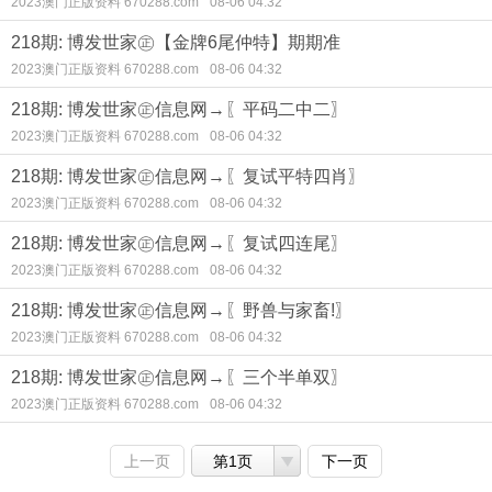
2023澳门正版资料 670288.com
08-06 04:32
218期: 博发世家㊣【金牌6尾仲特】期期准
2023澳门正版资料 670288.com
08-06 04:32
218期: 博发世家㊣信息网→〖平码二中二〗
2023澳门正版资料 670288.com
08-06 04:32
218期: 博发世家㊣信息网→〖复试平特四肖〗
2023澳门正版资料 670288.com
08-06 04:32
218期: 博发世家㊣信息网→〖复试四连尾〗
2023澳门正版资料 670288.com
08-06 04:32
218期: 博发世家㊣信息网→〖野兽与家畜!〗
2023澳门正版资料 670288.com
08-06 04:32
218期: 博发世家㊣信息网→〖三个半单双〗
2023澳门正版资料 670288.com
08-06 04:32
上一页
第1页
下一页