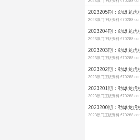
2023澳门正版资料 670288.co
2023205期：劲爆龙虎
2023澳门正版资料 670288.co
2023204期：劲爆龙虎
2023澳门正版资料 670288.co
2023203期：劲爆龙虎
2023澳门正版资料 670288.co
2023202期：劲爆龙虎
2023澳门正版资料 670288.co
2023201期：劲爆龙虎
2023澳门正版资料 670288.co
2023200期：劲爆龙虎
2023澳门正版资料 670288.co