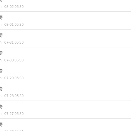
m
08-02 05:30
榜
m
08-01 05:30
榜
m
07-31 05:30
榜
m
07-30 05:30
榜
m
07-29 05:30
榜
m
07-28 05:30
榜
m
07-27 05:30
榜