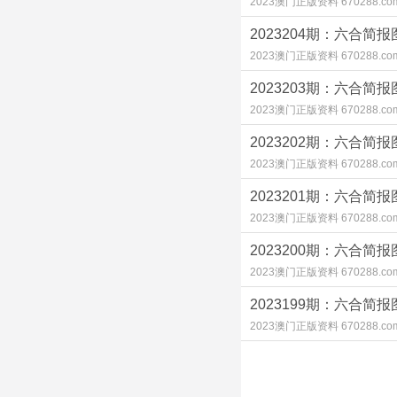
2023澳门正版资料 670288.co
2023204期：六合简报
2023澳门正版资料 670288.co
2023203期：六合简报
2023澳门正版资料 670288.co
2023202期：六合简报
2023澳门正版资料 670288.co
2023201期：六合简报
2023澳门正版资料 670288.co
2023200期：六合简报
2023澳门正版资料 670288.co
2023199期：六合简报
2023澳门正版资料 670288.co